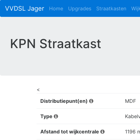
VVDSL Jager
Home
Upgrades
Straatkasten
Wij
KPN Straatkast
<
Distributiepunt(en)
MDF
Type
Kabelv
Afstand tot wijkcentrale
1196 