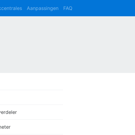
kcentrales
Aanpassingen
FAQ
erdeler
meter