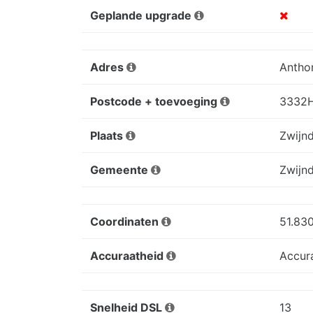
Geplande upgrade
Adres
Anthon
Postcode + toevoeging
3332
Plaats
Zwijn
Gemeente
Zwijn
Coordinaten
51.83
Accuraatheid
Accur
Snelheid DSL
13