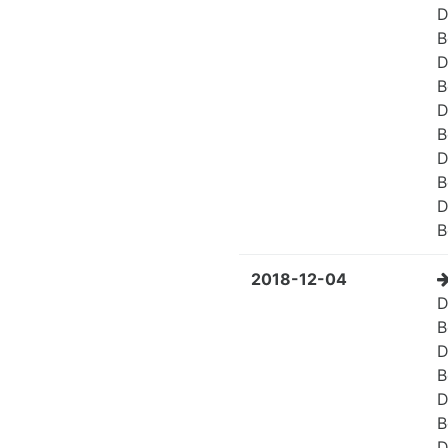
D
B
D
B
D
B
D
B
D
B
2018-12-04
D
B
D
B
D
B
D