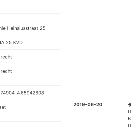
ie Heinsiusstraat 25
HA 25 KVD
drecht
drecht
074904, 4.65942808
2019-06-20
aat
D
B
D