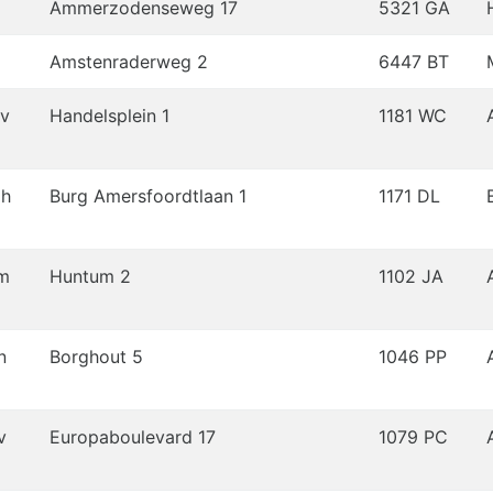
Ammerzodenseweg 17
5321 GA
Amstenraderweg 2
6447 BT
v
Handelsplein 1
1181 WC
dh
Burg Amersfoordtlaan 1
1171 DL
m
Huntum 2
1102 JA
n
Borghout 5
1046 PP
v
Europaboulevard 17
1079 PC