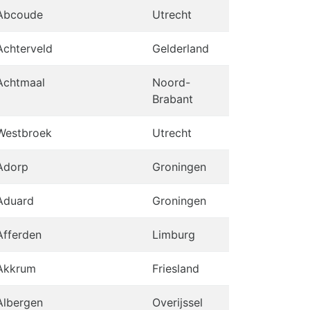
Abcoude
Utrecht
Achterveld
Gelderland
Achtmaal
Noord-
Brabant
Westbroek
Utrecht
Adorp
Groningen
Aduard
Groningen
Afferden
Limburg
Akkrum
Friesland
Albergen
Overijssel