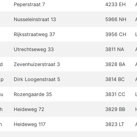
Peperstraat 7
4233 EH
Nusseleinstraat 13
5966 NH
Rijksstraatweg 37
3956 CH
Utrechtseweg 33
3811 NA
d
Zevenhuizerstraat 3
3828 BA
kp
Dirk Loogenstraat 5
3814 BC
eu
Rozengaarde 35
3831 CC
h
Heideweg 72
3829 BB
h
Heideweg 117
3823 LT