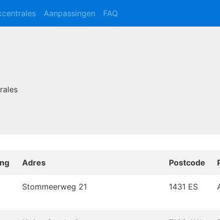
kcentrales
Aanpassingen
FAQ
rales
ing
Adres
Postcode
Stommeerweg 21
1431 ES