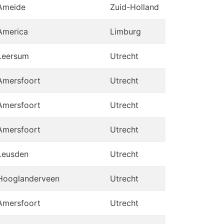
Ameide
Zuid-Holland
America
Limburg
Leersum
Utrecht
Amersfoort
Utrecht
Amersfoort
Utrecht
Amersfoort
Utrecht
Leusden
Utrecht
Hooglanderveen
Utrecht
Amersfoort
Utrecht