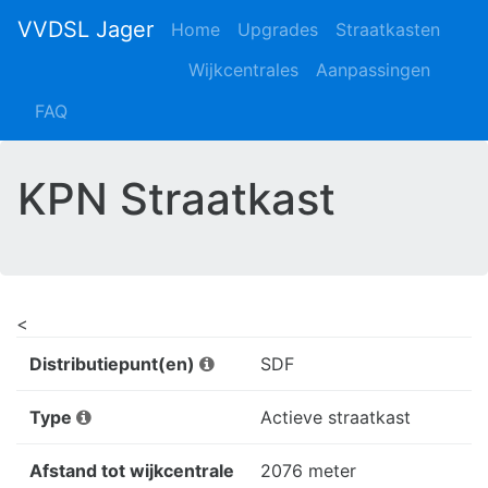
VVDSL Jager
Home
Upgrades
Straatkasten
Wijkcentrales
Aanpassingen
FAQ
KPN Straatkast
<
Distributiepunt(en)
SDF
Type
Actieve straatkast
Afstand tot wijkcentrale
2076 meter