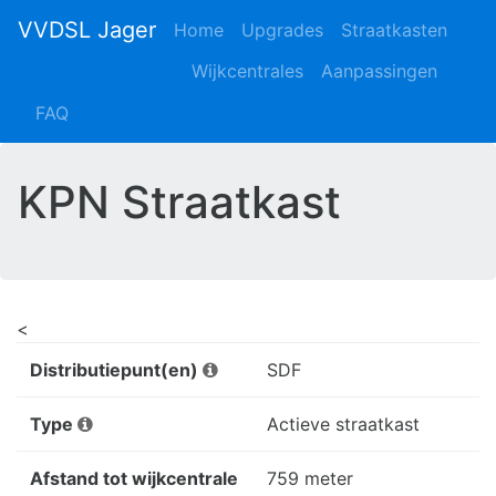
VVDSL Jager
Home
Upgrades
Straatkasten
Wijkcentrales
Aanpassingen
FAQ
KPN Straatkast
<
Distributiepunt(en)
SDF
Type
Actieve straatkast
Afstand tot wijkcentrale
759 meter