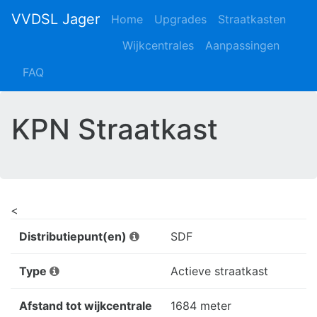
VVDSL Jager
Home
Upgrades
Straatkasten
Wijkcentrales
Aanpassingen
FAQ
KPN Straatkast
<
Distributiepunt(en)
SDF
Type
Actieve straatkast
Afstand tot wijkcentrale
1684 meter