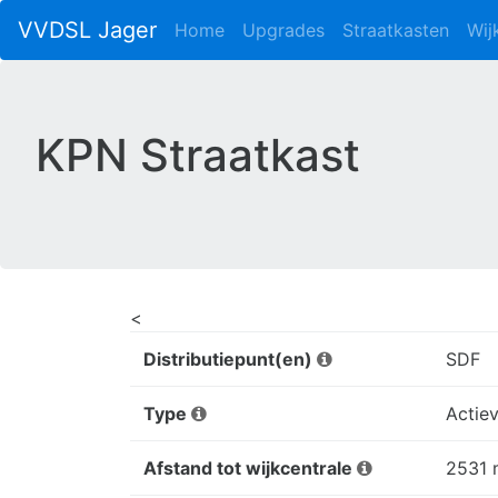
VVDSL Jager
Home
Upgrades
Straatkasten
Wij
KPN Straatkast
<
Distributiepunt(en)
SDF
Type
Actiev
Afstand tot wijkcentrale
2531 