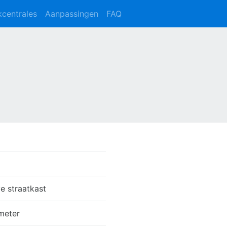
kcentrales
Aanpassingen
FAQ
e straatkast
meter