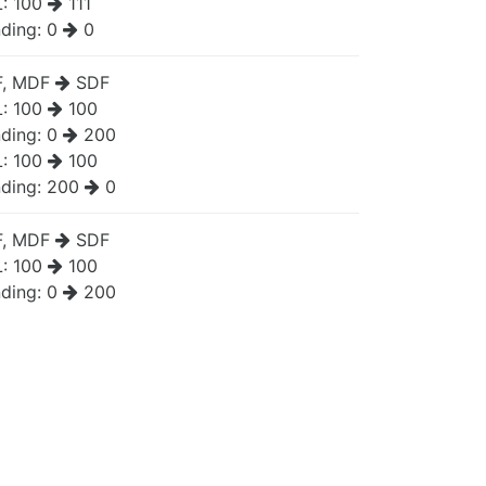
L:
100
111
ding:
0
0
, MDF
SDF
L:
100
100
ding:
0
200
L:
100
100
ding:
200
0
, MDF
SDF
L:
100
100
ding:
0
200