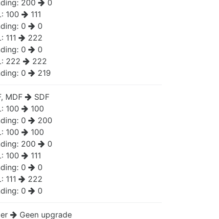
ding:
200
0
L:
100
111
ding:
0
0
L:
111
222
ding:
0
0
L:
222
222
ding:
0
219
, MDF
SDF
L:
100
100
ding:
0
200
L:
100
100
ding:
200
0
L:
100
111
ding:
0
0
L:
111
222
ding:
0
0
er
Geen upgrade