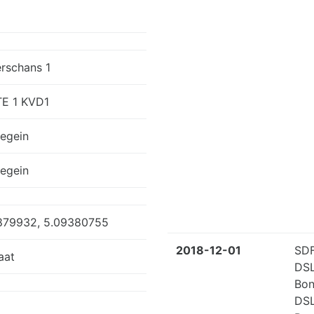
erschans 1
E 1 KVD1
egein
egein
879932, 5.09380755
2018-12-01
SDF
aat
DS
Bon
DS