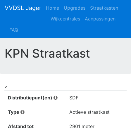
VVDSL Jager
Home
Upgrades
Straatkasten
Wijkcentrales
Aanpassingen
FAQ
KPN Straatkast
<
Distributiepunt(en)
SDF
Type
Actieve straatkast
Afstand tot
2901 meter