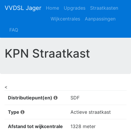
VVDSL Jager
Home
Upgrades
Straatkasten
Wijkcentrales
Aanpassingen
FAQ
KPN Straatkast
<
Distributiepunt(en)
SDF
Type
Actieve straatkast
Afstand tot wijkcentrale
1328 meter