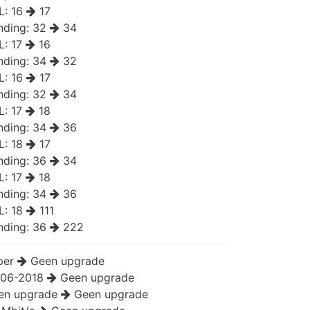
L:
16
17
nding:
32
34
L:
17
16
nding:
34
32
L:
16
17
nding:
32
34
L:
17
18
nding:
34
36
L:
18
17
nding:
36
34
L:
17
18
nding:
34
36
L:
18
111
nding:
36
222
per
Geen upgrade
-06-2018
Geen upgrade
en upgrade
Geen upgrade