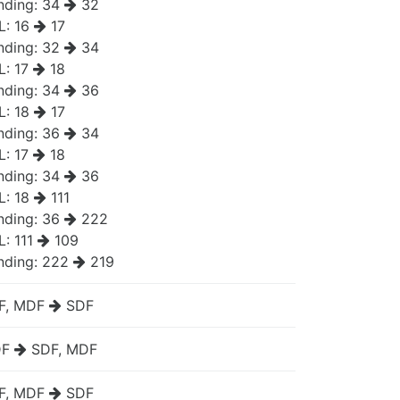
nding:
34
32
L:
16
17
nding:
32
34
L:
17
18
nding:
34
36
L:
18
17
nding:
36
34
L:
17
18
nding:
34
36
L:
18
111
nding:
36
222
L:
111
109
nding:
222
219
F, MDF
SDF
F
SDF, MDF
F, MDF
SDF