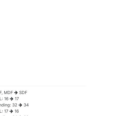
F, MDF
SDF
L:
16
17
nding:
32
34
L:
17
16