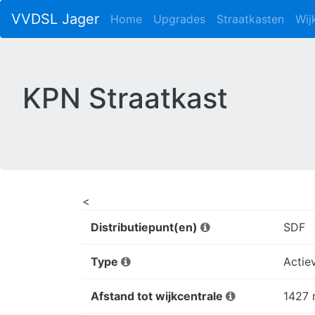
VVDSL Jager
Home
Upgrades
Straatkasten
Wij
KPN Straatkast
<
Distributiepunt(en)
SDF
Type
Actie
Afstand tot wijkcentrale
1427 