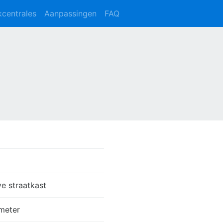
kcentrales
Aanpassingen
FAQ
ve straatkast
meter