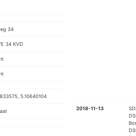
eg 34
VE 34 KVD
ht
ht
833575, 5.10640104
2018-11-13
SD
aat
DS
Bo
DS