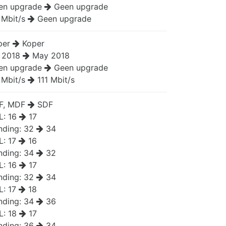
en upgrade
Geen upgrade
 Mbit/s
Geen upgrade
per
Koper
 2018
May 2018
en upgrade
Geen upgrade
 Mbit/s
111 Mbit/s
F, MDF
SDF
L:
16
17
nding:
32
34
L:
17
16
nding:
34
32
L:
16
17
nding:
32
34
L:
17
18
nding:
34
36
L:
18
17
nding:
36
34