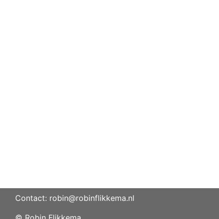
Contact: robin@robinflikkema.nl
© Robin Flikkema