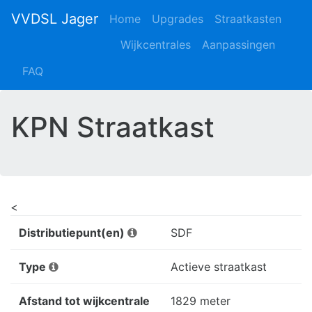
VVDSL Jager
Home
Upgrades
Straatkasten
Wijkcentrales
Aanpassingen
FAQ
KPN Straatkast
<
Distributiepunt(en)
SDF
Type
Actieve straatkast
Afstand tot wijkcentrale
1829 meter