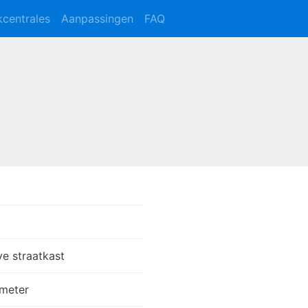
kcentrales
Aanpassingen
FAQ
ve straatkast
meter