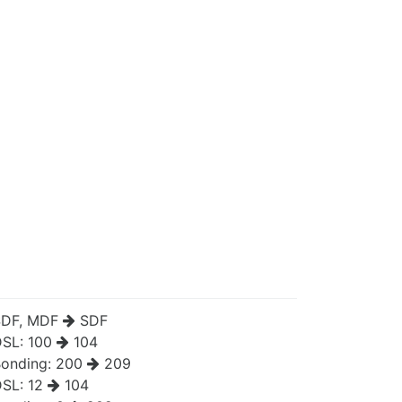
SDF, MDF
SDF
DSL:
100
104
onding:
200
209
DSL:
12
104