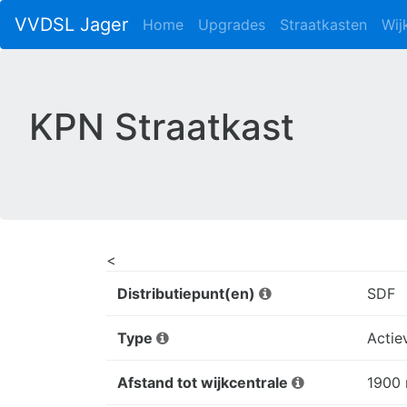
VVDSL Jager
Home
Upgrades
Straatkasten
Wij
KPN Straatkast
<
Distributiepunt(en)
SDF
Type
Actie
Afstand tot wijkcentrale
1900 