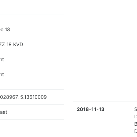
e 18
ZZ 18 KVD
ht
ht
028967, 5.13610009
2018-11-13
aat
B