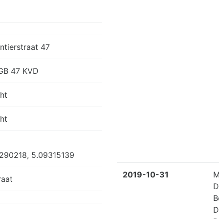
ntierstraat 47
GB 47 KVD
ht
ht
0290218, 5.09315139
2019-10-31
M
raat
D
B
D