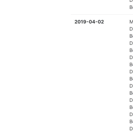
D
B
2019-04-02
M
D
B
D
B
D
B
D
B
D
B
D
B
D
B
D