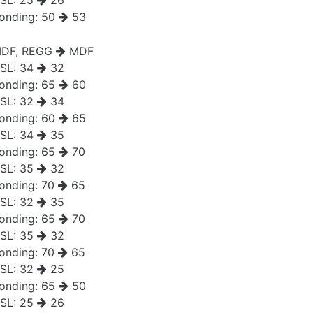
SL:
25
26
onding:
50
53
DF, REGG
MDF
SL:
34
32
onding:
65
60
SL:
32
34
onding:
60
65
SL:
34
35
onding:
65
70
SL:
35
32
onding:
70
65
SL:
32
35
onding:
65
70
SL:
35
32
onding:
70
65
SL:
32
25
onding:
65
50
SL:
25
26