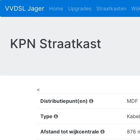
VVDSL Jager
Home
Upgrades
Straatkasten
Wij
KPN Straatkast
<
Distributiepunt(en)
MDF
Type
Kabel
Afstand tot wijkcentrale
876 