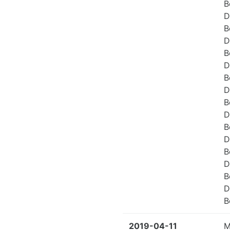
B
D
B
D
B
D
B
D
B
D
B
D
B
D
B
D
B
2019-04-11
M