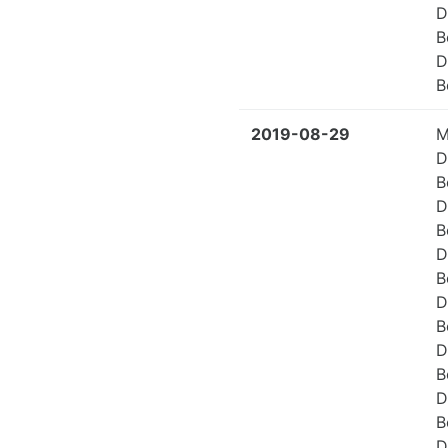
D
B
D
B
2019-08-29
M
D
B
D
B
D
B
D
B
D
B
D
B
D