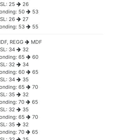
SL:
25
26
onding:
50
53
SL:
26
27
onding:
53
55
DF, REGG
MDF
SL:
34
32
onding:
65
60
SL:
32
34
onding:
60
65
SL:
34
35
onding:
65
70
SL:
35
32
onding:
70
65
SL:
32
35
onding:
65
70
SL:
35
32
onding:
70
65
SL:
32
25