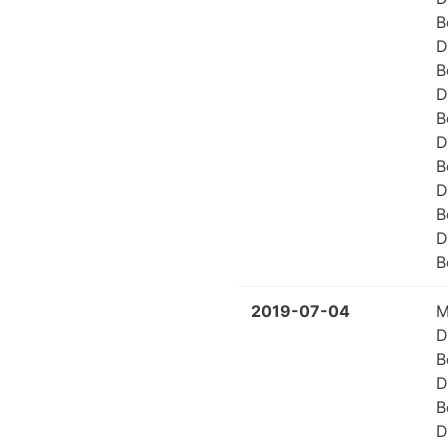
B
D
B
D
B
D
B
D
B
D
B
2019-07-04
M
D
B
D
B
D