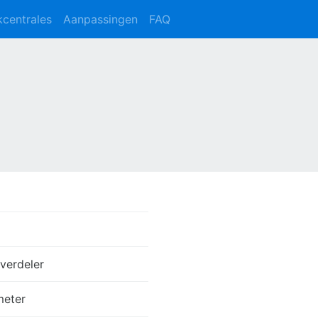
kcentrales
Aanpassingen
FAQ
verdeler
meter