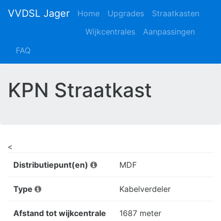
VVDSL Jager
Home
Upgrades
Straatkasten
Wijkcentrales
Aanpassingen
FAQ
KPN Straatkast
<
Distributiepunt(en)
MDF
Type
Kabelverdeler
Afstand tot wijkcentrale
1687 meter