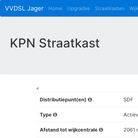
VVDSL Jager
Home
Upgrades
Straatkasten
Wij
KPN Straatkast
<
Distributiepunt(en)
SDF
Type
Actiev
Afstand tot wijkcentrale
2061 