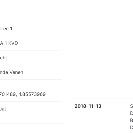
ree 1
A 1 KVD
echt
nde Venen
701489, 4.85573969
2018-11-13
S
aat
D
B
D