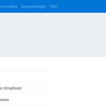
kcentrales
Aanpassingen
FAQ
e straatkast
meter