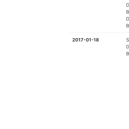
D
B
D
B
2017-01-18
S
D
B