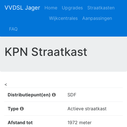
VVDSL Jager
Home
Upgrades
Straatkasten
Wijkcentrales
Aanpassingen
FAQ
KPN Straatkast
<
Distributiepunt(en)
SDF
Type
Actieve straatkast
Afstand tot
1972 meter