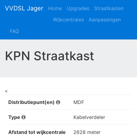
VVDSL Jager
Home
Upgrades
Straatkasten
Wijkcentrales
Aanpassingen
FAQ
KPN Straatkast
<
Distributiepunt(en)
MDF
Type
Kabelverdeler
Afstand tot wijkcentrale
2628 meter