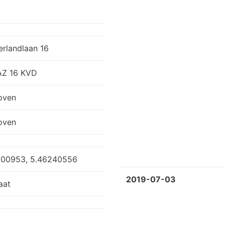
erlandlaan 16
Z 16 KVD
oven
oven
700953, 5.46240556
2019-07-03
aat