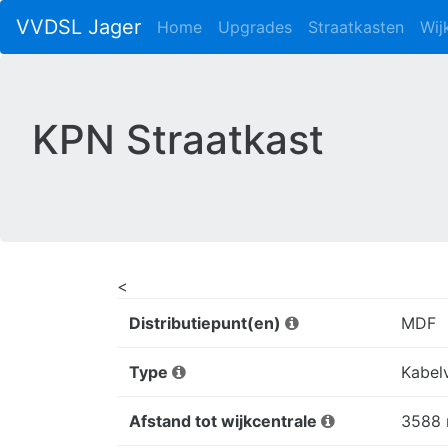
VVDSL Jager
Home
Upgrades
Straatkasten
Wij
KPN Straatkast
<
Distributiepunt(en)
MDF
Type
Kabel
Afstand tot wijkcentrale
3588 