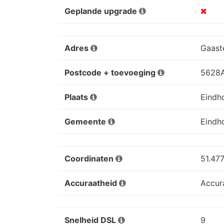
Geplande upgrade
Adres
Gaast
Postcode + toevoeging
5628A
Plaats
Eindh
Gemeente
Eindh
Coordinaten
51.47
Accuraatheid
Accur
Snelheid DSL
9