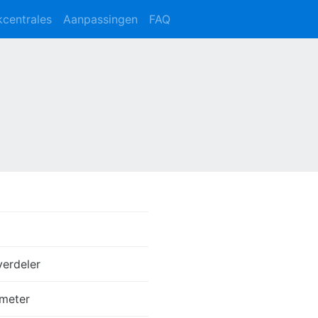
kcentrales
Aanpassingen
FAQ
verdeler
meter