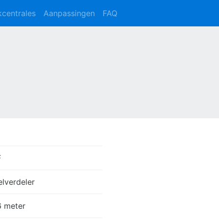
kcentrales
Aanpassingen
FAQ
F
lverdeler
6 meter