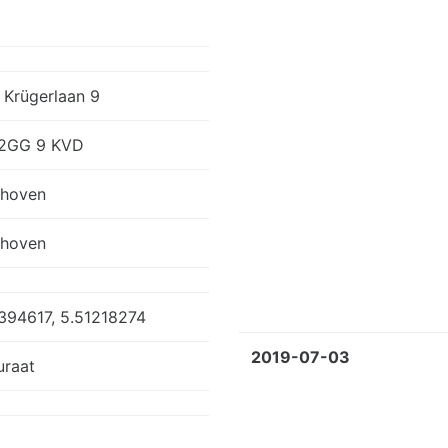
 Krügerlaan 9
2GG 9 KVD
dhoven
dhoven
394617, 5.51218274
2019-07-03
uraat