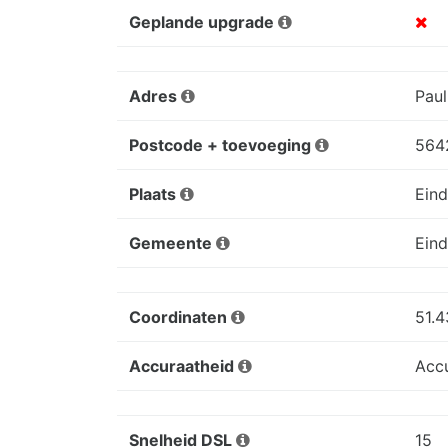
Geplande upgrade
Adres
Paul
Postcode + toevoeging
564
Plaats
Ein
Gemeente
Ein
Coordinaten
51.4
Accuraatheid
Acc
Snelheid DSL
15