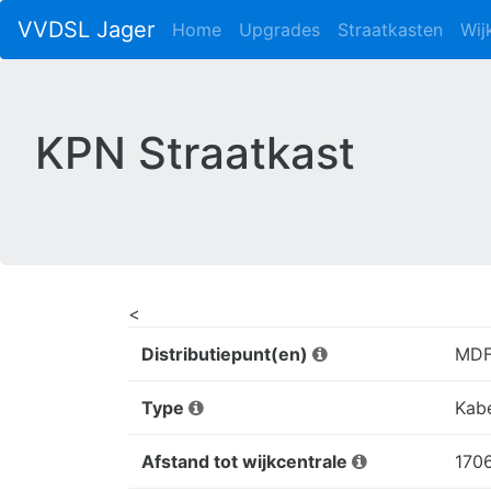
VVDSL Jager
Home
Upgrades
Straatkasten
Wij
KPN Straatkast
<
Distributiepunt(en)
MD
Type
Kabe
Afstand tot wijkcentrale
170