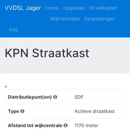
VVDSL Jager
Home
Upgrades
Straatkasten
Wijkcentrales
Aanpassingen
FAQ
KPN Straatkast
<
Distributiepunt(en)
SDF
Type
Actieve straatkast
Afstand tot wijkcentrale
1170 meter