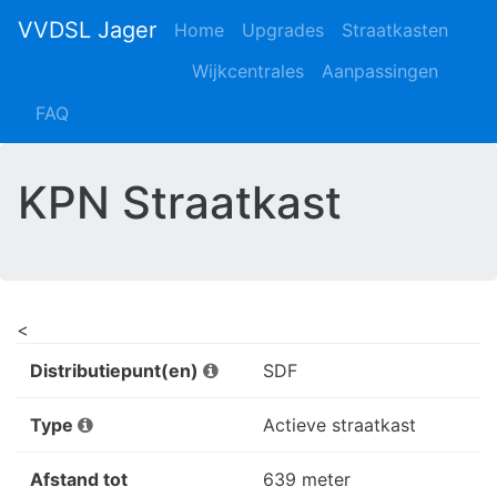
VVDSL Jager
Home
Upgrades
Straatkasten
Wijkcentrales
Aanpassingen
FAQ
KPN Straatkast
<
Distributiepunt(en)
SDF
Type
Actieve straatkast
Afstand tot
639 meter