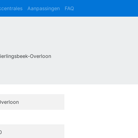
kcentrales
Aanpassingen
FAQ
Vierlingsbeek-Overloon
Overloon
0