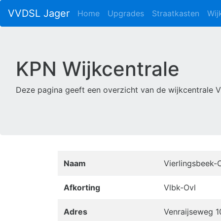
VVDSL Jager
Home
Upgrades
Straatkasten
Wij
KPN Wijkcentrale
Deze pagina geeft een overzicht van de wijkcentrale 
Naam
Vierlingsbeek-
Afkorting
Vlbk-Ovl
Adres
Venraijseweg 1