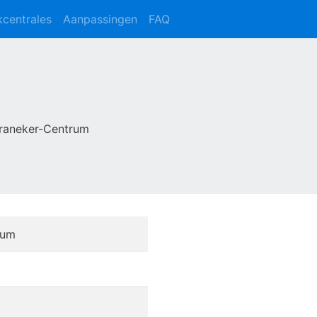
kcentrales
Aanpassingen
FAQ
Franeker-Centrum
rum