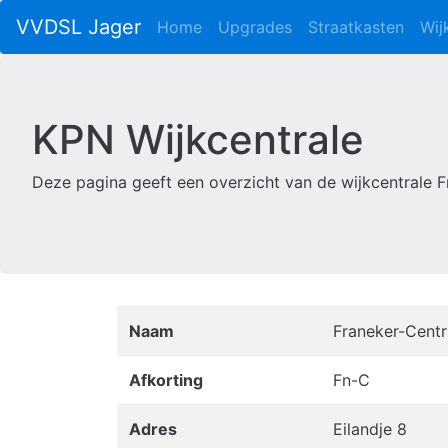
VVDSL Jager
Home
Upgrades
Straatkasten
Wij
KPN Wijkcentrale
Deze pagina geeft een overzicht van de wijkcentrale 
Naam
Franeker-Cent
Afkorting
Fn-C
Adres
Eilandje 8