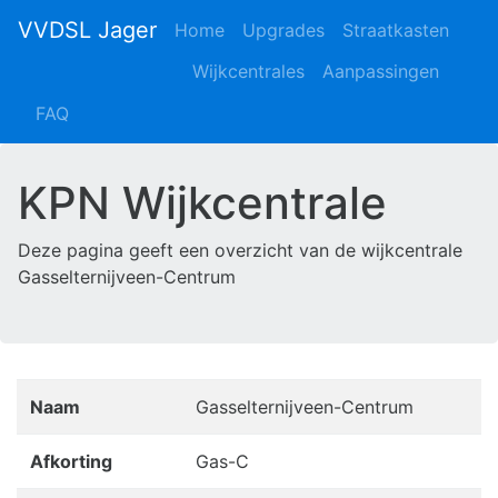
VVDSL Jager
Home
Upgrades
Straatkasten
Wijkcentrales
Aanpassingen
FAQ
KPN Wijkcentrale
Deze pagina geeft een overzicht van de wijkcentrale
Gasselternijveen-Centrum
Naam
Gasselternijveen-Centrum
Afkorting
Gas-C