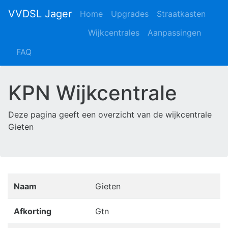
VVDSL Jager
Home
Upgrades
Straatkasten
Wijkcentrales
Aanpassingen
FAQ
KPN Wijkcentrale
Deze pagina geeft een overzicht van de wijkcentrale
Gieten
Naam
Gieten
Afkorting
Gtn