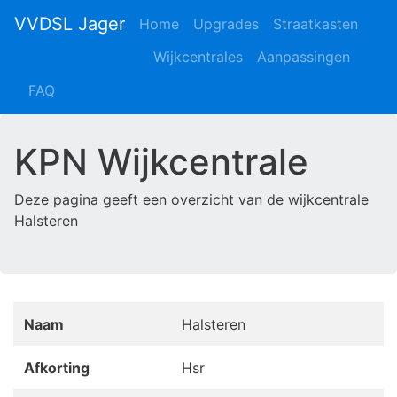
VVDSL Jager
Home
Upgrades
Straatkasten
Wijkcentrales
Aanpassingen
FAQ
KPN Wijkcentrale
Deze pagina geeft een overzicht van de wijkcentrale
Halsteren
Naam
Halsteren
Afkorting
Hsr